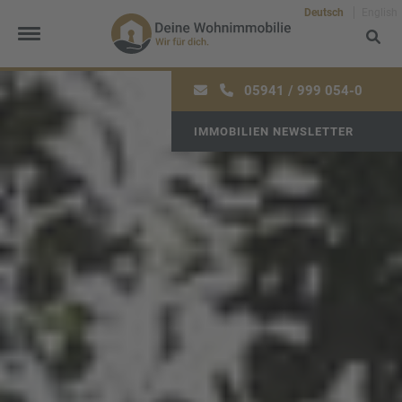
Deutsch
English
05941 / 999 054-0
IMMOBILIEN NEWSLETTER
Frau
Herr
Divers
Ihr Vorname
*
Ihr Nachname
*