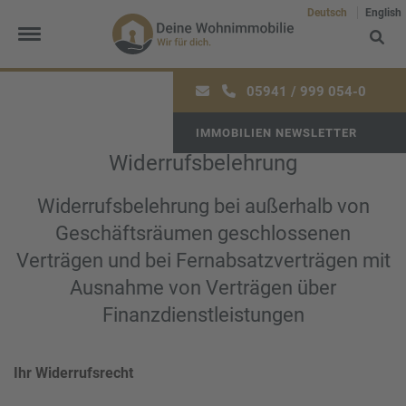
Deutsch
English
Widerrufsbelehrung
05941 / 999 054-0
IMMOBILIEN NEWSLETTER
Widerrufsbelehrung
Frau
Herr
Divers
Widerrufsbelehrung bei außerhalb von
Ihr Vorname
*
Geschäftsräumen geschlossenen
Verträgen und bei Fernabsatzverträgen mit
Ausnahme von Verträgen über
Finanzdienstleistungen
Ihr Nachname
*
Ihr Widerrufsrecht