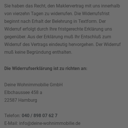
Sie haben das Recht, den Maklervertrag mit uns innerhalb
Ihre Telefonnummer
*
von vierzehn Tagen zu widerrufen. Die Widerrufsfrist
beginnt nach Erhalt der Belehrung in Textform. Der
Widerruf erfolgt durch Ihre fristgerechte Erklärung uns
gegenüber. Aus der Erklärung muß Ihr Entschluß zum
Widerruf des Vertrags eindeutig hervorgehen. Der Widerruf
Ihre E-Mail-Adresse
*
muß keine Begründung enthalten.
Die Widerrufserklärung ist zu richten an:
Ihre Nachricht an uns
Deine Wohnimmobilie GmbH
Elbchaussee 458 a
22587 Hamburg
Bitte beachten Sie unsere
Hinweise zum Datenschutz
.
Telefon:
040 / 898 07 62 7
E-Mail: info@deine-wohnimmobilie.de
Ich habe die Datenschutzhinweise gelesen.*