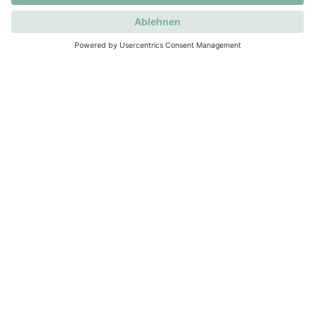
Der ideale Ablauf beim Immobilienkauf
Kaufen
Ratgeber Immobilienkauf
Ablauf Immobilienkauf
Ablauf Immobilienkauf
Sieben Schritte zu Finanzierung,
Immobilienauswahl, Kaufvertrag