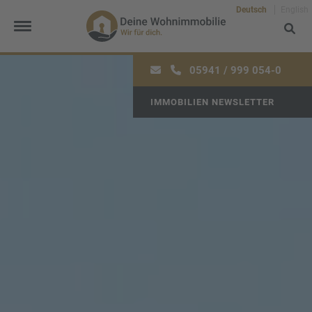
Deutsch
English
05941 / 999 054-0
IMMOBILIEN NEWSLETTER
Frau
Herr
Divers
Ihr Vorname
*
Ihr Nachname
*