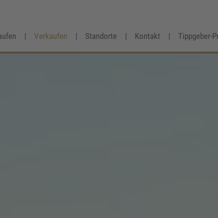
aufen
Verkaufen
Standorte
Kontakt
Tippgeber-P
Frau
Herr
Divers
Ihr Vorname
*
Ihr Nachname
*