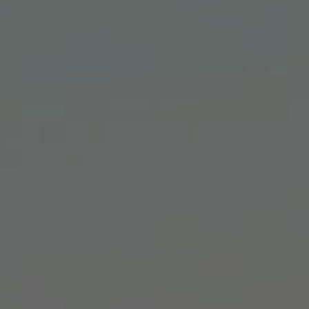
Ihre Telefonnummer
*
Ihre E-Mail-Adresse
*
Ihre Nachricht an uns
Bitte beachten Sie unsere
Hinweise zum Datenschutz
.