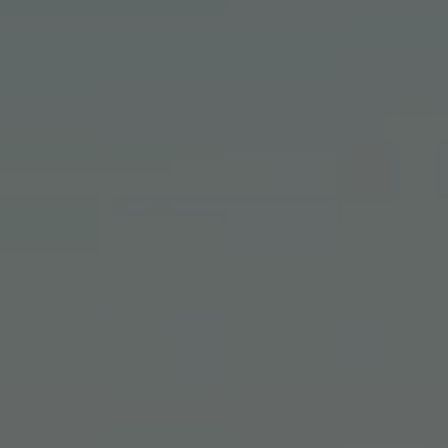
Ihre Telefonnummer
*
Ihre E-Mail-Adresse
*
Ihre Nachricht an uns
Bitte beachten Sie unsere
Hinweise zum Datenschutz
.
Ich habe die Datenschutzhinweise gelesen.*