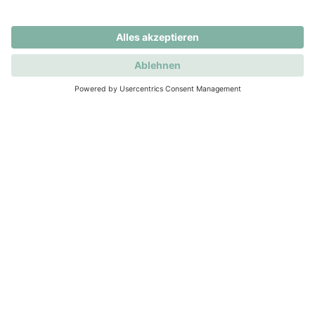
Wir für Sie von der Wertermittlung bis zum Notartermin
Ablauf Immobilienverkauf bei Deine
Wohnimmobilie
Verkaufen
Ratgeber Immobilienverkauf
Ablauf Immobilienverkauf
Ablauf Immobilienverkauf
Die wichtigsten Schritte bei einem