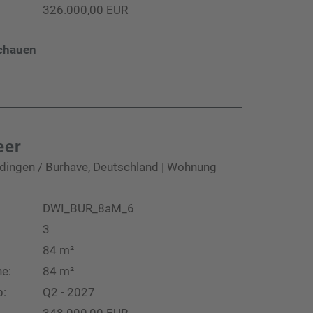
326.000,00 EUR
chauen
eer
dingen / Burhave, Deutschland | Wohnung
DWI_BUR_8aM_6
3
84 m²
e:
84 m²
b:
Q2 - 2027
348.000,00 EUR