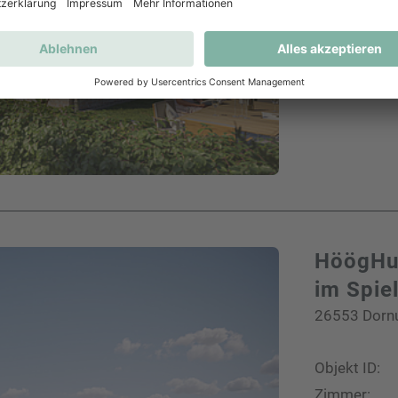
Kaufpreis:
Exposé ans
HöögHu
im Spie
26553 Dornu
Objekt ID:
Zimmer: