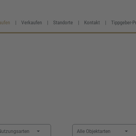
aufen
Verkaufen
Standorte
Kontakt
Tippgeber-P
Frau
Herr
Divers
Ihr Vorname
*
Ihr Nachname
*
 Nutzungsarten
Alle Objektarten