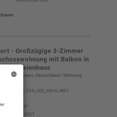
chauen
ort - Großzügige 3-Zimmer
chosswohnung mit Balkon in
weiparteienhaus
dingen / Tossens, Deutschland | Wohnung
DWI_TOS_002_HS10_WE2
3
67 m²
b:
Vsl. 2027