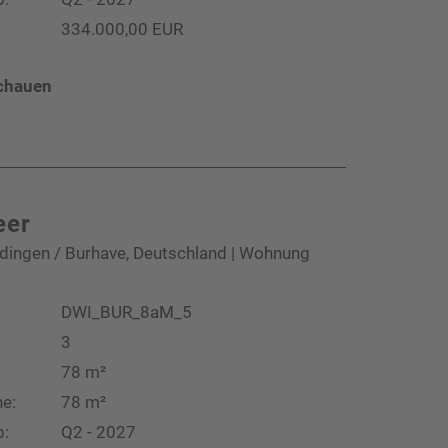
334.000,00 EUR
chauen
eer
dingen / Burhave, Deutschland | Wohnung
DWI_BUR_8aM_5
3
78 m²
e:
78 m²
b:
Q2 - 2027