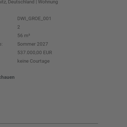
tz, Deutschland | Wohnung
DWI_GROE_001
2
56 m²
b:
Sommer 2027
537.000,00 EUR
keine Courtage
chauen