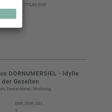
425.775,00 EUR
chauen
us DORNUMERSIEL - Idylle
l der Gezeiten
m, Deutschland | Wohnung
DWI_DOR_001
2