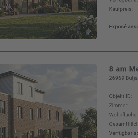
Ich habe die Datenschutzhinweise
gelesen.*
Kaufpreis:
Exposé ans
8 am M
26969 Butja
Objekt ID:
Zimmer:
Wohnfläche:
Gesamtfläch
Verfügbar a