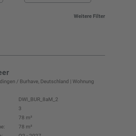
Weitere Filter
eer
dingen / Burhave, Deutschland | Wohnung
DWI_BUR_8aM_2
3
78 m²
e:
78 m²
b:
Q2 - 2027