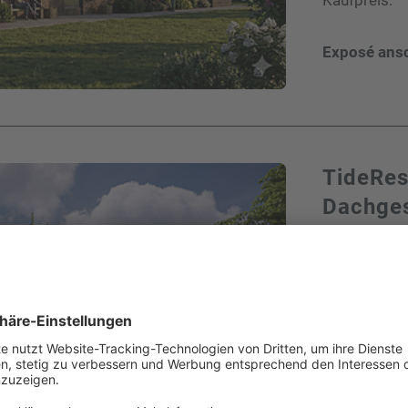
Exposé ans
TideRes
Dachges
einem Z
26969 Butja
Objekt ID:
Zimmer:
Wohnfläche:
Verfügbar a