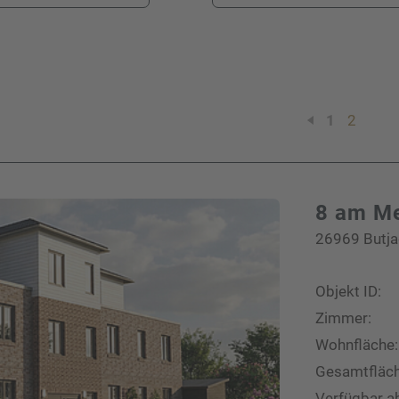
Ihre Telefonnummer
*
1
2
Ihre E-Mail-Adresse
*
8 am M
26969 Butja
Ihre Nachricht an uns
Objekt ID:
Zimmer:
Wohnfläche:
Bitte beachten Sie unsere
Hinweise zum Datenschutz
.
Gesamtfläch
Verfügbar a