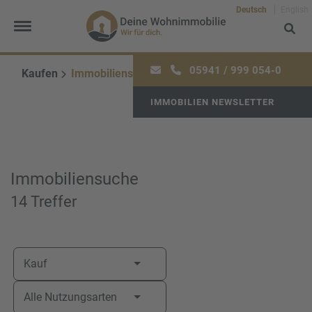
Deutsch
English
05941 / 999 054-0
Kaufen
Immobiliensuche
IMMOBILIEN NEWSLETTER
Frau
Herr
Divers
Ihr Vorname
*
Immobiliensuche
14 Treffer
Ihr Nachname
*
Kauf
Alle Nutzungsarten