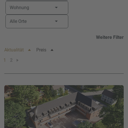
Wohnung
Ihre Telefonnummer
*
Alle Orte
Weitere Filter
Ihre E-Mail-Adresse
*
Aktualität
Preis
1
2
Ihre Nachricht an uns
Bitte beachten Sie unsere
Hinweise zum Datenschutz
.
Ich habe die Datenschutzhinweise gelesen.*