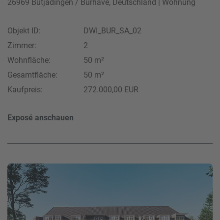
26969 Butjadingen / Burhave, Deutschland | Wohnung
Objekt ID:
DWI_BUR_SA_02
Zimmer:
2
Wohnfläche:
50 m²
Gesamtfläche:
50 m²
Kaufpreis:
272.000,00 EUR
Exposé anschauen