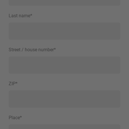
Last name
*
Street / house number
*
ZIP
*
Place
*