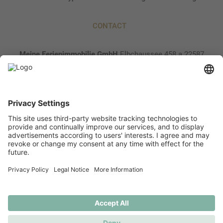
CONTACT
Meine Ferienimmobilie GmbH
Elbchaussee 458 a
22587
Hamburg
040 / 300 94 93 2
info@~@meine-ferienimmobilie.de
Newsletter
Imprint
Cancellation policy
Ein Unternehmen der ROBEO Gruppe