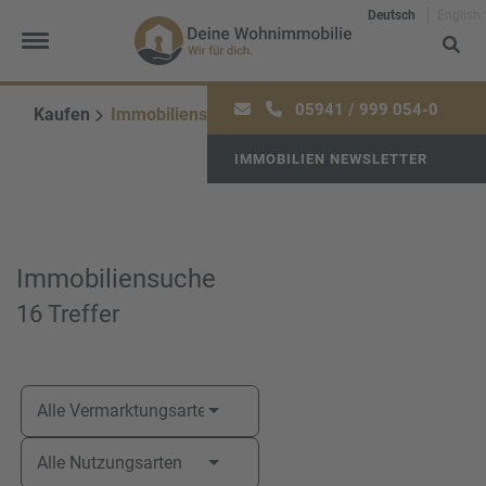
Deutsch
English
05941 / 999 054-0
Kaufen
Immobiliensuche
IMMOBILIEN NEWSLETTER
Frau
Herr
Divers
Ihr Vorname
*
Immobiliensuche
16 Treffer
Ihr Nachname
*
Alle Vermarktungsarten
Alle Nutzungsarten