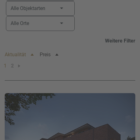
Alle Objektarten
Ihre Telefonnummer
*
Alle Orte
Weitere Filter
Ihre E-Mail-Adresse
*
Aktualität
Preis
1
2
Ihre Nachricht an uns
Bitte beachten Sie unsere
Hinweise zum Datenschutz
.
Ich habe die Datenschutzhinweise gelesen.*